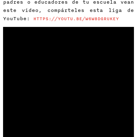
padres o educadores de tu escuela vean
este video, compárteles esta liga de
YouTube:
HTTPS://YOUTU.BE/W6W8DGRUKEY