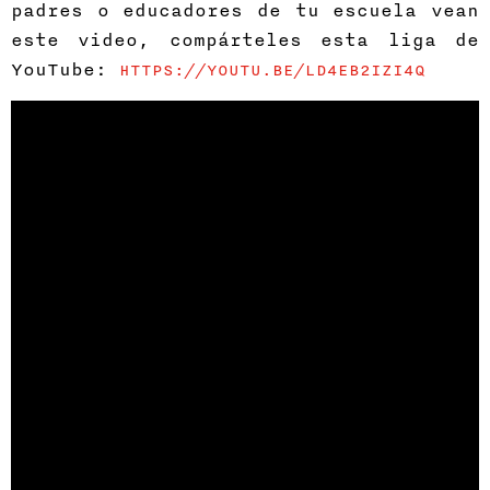
padres o educadores de tu escuela vean
este video, compárteles esta liga de
YouTube:
HTTPS://YOUTU.BE/LD4EB2IZI4Q