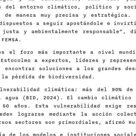
s del entorno climático, político y soc
s de manera muy precisa y estratégica.
dispuestos a seguir apostándole e invirt
 justa y ambientalmente responsable”, d
n FEMSA.
s el foro más importante a nivel mundi
Estocolmo a expertos, líderes y represen
: encontrar soluciones a los grandes des
 la pérdida de biodiversidad.
lnerabilidad climática: más del 90% de
l agua (BID, 2024). El cambio climático 
 50 años. Esta vulnerabilidad exige res
ueden lograrse mediante la acción colec
ersos sectores son primordiales, afirmó 
ía de los modelos e instituciones social