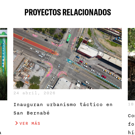
PROYECTOS RELACIONADOS
24 abril, 2026
Inauguran urbanismo táctico en
18
San Bernabé
Co
VER MÁS
fo
hí
a